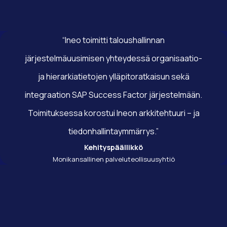
“Ineo toimitti taloushallinnan
järjestelmäuusimisen yhteydessä organisaatio-
ja hierarkiatietojen ylläpitoratkaisun sekä
integraation SAP Success Factor järjestelmään.
Toimituksessa korostui Ineon arkkitehtuuri – ja
tiedonhallintaymmärrys.”
Kehityspäällikkö
Monikansallinen palveluteollisuusyhtiö