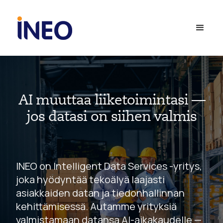
AI muuttaa liiketoimintasi —
jos datasi on siihen valmis
INEO on Intelligent Data Services -yritys,
joka hyödyntää tekoälyä laajasti
asiakkaiden datan ja tiedonhallinnan
kehittämisessä. Autamme yrityksiä
valmistamaan datansa AI-aikakaudelle —