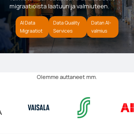
migraatioista laatuun ja valmiuteen.
AI Data
Data Quality
Datan AI-
Migraatiot
Services
valmius
Olemme auttaneet mm.