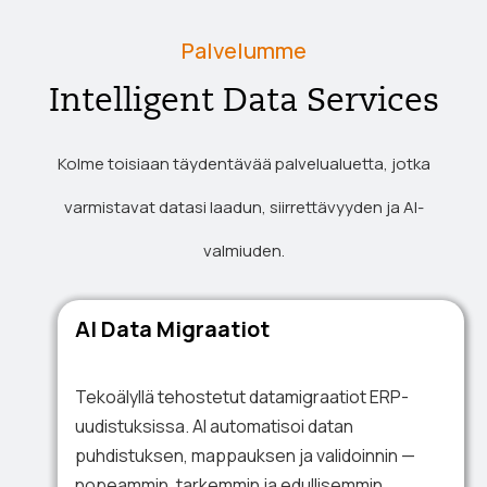
Palvelumme
Intelligent Data Services
Kolme toisiaan täydentävää palvelualuetta, jotka
varmistavat datasi laadun, siirrettävyyden ja AI-
valmiuden.
AI Data Migraatiot
Tekoälyllä tehostetut datamigraatiot ERP-
uudistuksissa. AI automatisoi datan
puhdistuksen, mappauksen ja validoinnin —
nopeammin, tarkemmin ja edullisemmin.