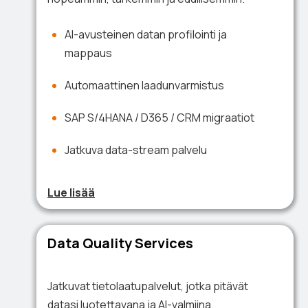
AI-avusteinen datan profilointi ja
mappaus
Automaattinen laadunvarmistus
SAP S/4HANA / D365 / CRM migraatiot
Jatkuva data-stream palvelu
Lue lisää
Data Quality Services
Jatkuvat tietolaatu­palvelut, jotka pitävät
datasi luotettavana ja AI-valmiina.